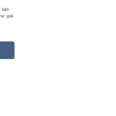
c bên
ư: giải