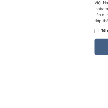
Việt N
Inabata
liên qu
đáp thắ
Tôi 