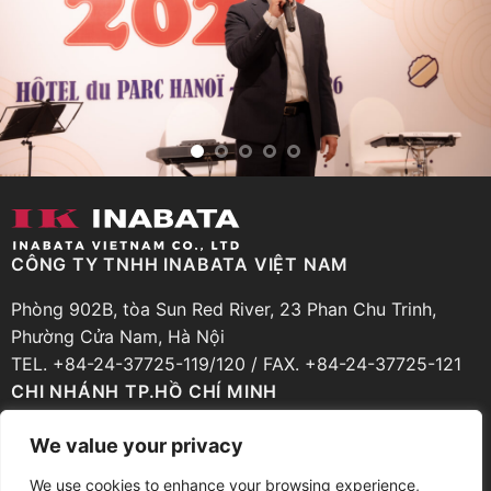
CÔNG TY TNHH INABATA VIỆT NAM
Phòng 902B, tòa Sun Red River, 23 Phan Chu Trinh,
Phường Cửa Nam, Hà Nội
TEL. +84-24-37725-119/120 / FAX. +84-24-37725-121
CHI NHÁNH TP.HỒ CHÍ MINH
Phòng 206, Tầng 2, Cao ốc Zen Plaza, 54-56 Nguyễn
We value your privacy
Trãi, Phường Bến Thành, TP.Hồ Chí Minh
We use cookies to enhance your browsing experience,