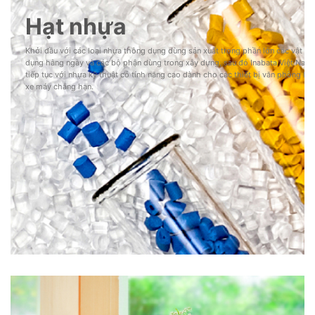
Hạt nhựa
Khởi đầu với các loại nhựa thông dụng dùng sản xuất trong phần lớn các vật
dụng hằng ngày và các bộ phận dùng trong xây dựng, sau đó Inabata Việt Nam
tiếp tục với nhựa kỹ thuật có tính năng cao dành cho các thiết bị văn phòng ha
xe máy chẳng hạn.