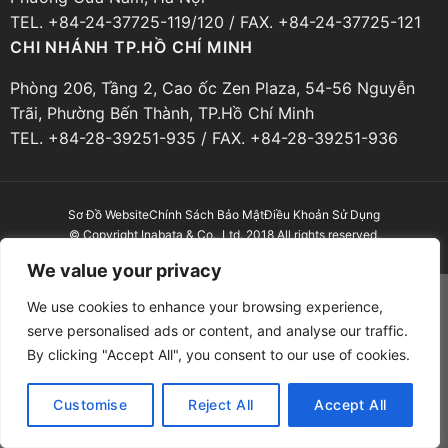
TEL. +84-24-37725-119/120 / FAX. +84-24-37725-121
CHI NHÁNH TP.HỒ CHÍ MINH
Phòng 206, Tầng 2, Cao ốc Zen Plaza, 54-56 Nguyễn
Trãi, Phường Bến Thành, TP.Hồ Chí Minh
TEL. +84-28-39251-935 / FAX. +84-28-39251-936
Sơ Đồ Website
Chính Sách Bảo Mật
Điều Khoản Sử Dụng
© Copyright Inabata & Co., Ltd. 2018 All rights reserved.
We value your privacy
We use cookies to enhance your browsing experience,
serve personalised ads or content, and analyse our traffic.
By clicking "Accept All", you consent to our use of cookies.
Customise
Reject All
Accept All