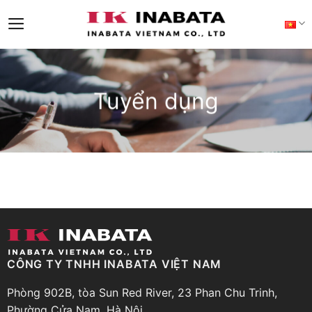
Skip
to
content
Tuyển dụng
CÔNG TY TNHH INABATA VIỆT NAM
Phòng 902B, tòa Sun Red River, 23 Phan Chu Trinh,
Phường Cửa Nam, Hà Nội