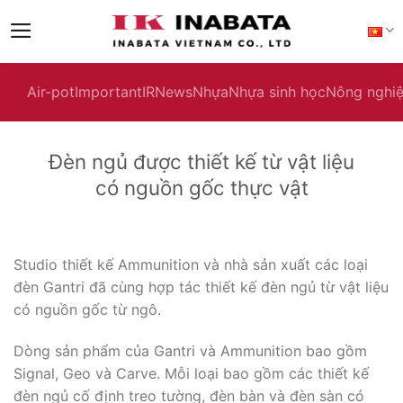
Skip
to
content
Air-pot
Important
IR
News
Nhựa
Nhựa sinh học
Nông nghi
Đèn ngủ được thiết kế từ vật liệu
có nguồn gốc thực vật
Studio thiết kế Ammunition và nhà sản xuất các loại
đèn Gantri đã cùng hợp tác thiết kế đèn ngủ từ vật liệu
có nguồn gốc từ ngô.
Dòng sản phẩm của Gantri và Ammunition bao gồm
Signal, Geo và Carve. Mỗi loại bao gồm các thiết kế
đèn ngủ cố định treo tường, đèn bàn và đèn sàn có