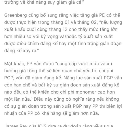
trường về khả năng suy giảm giá cả.”
Greenberg cũng bổ sung rằng việc tăng giá PE có thể
được thực hiện trong tháng 01 và tháng 02, “nếu lượng
xuất khẩu cuối cùng tháng 12 cho thấy mức tăng lớn
hơn nhiều so với kỳ vọng và/hoặc tỷ xuất sản xuất
được điều chỉnh đáng kể hay một tình trạng gián đoạn
đáng kể xảy ra.”
Mặt khác, PP vẫn được “cung cấp vượt mức và xu
hướng giá tổng thể sẽ liên quan chủ yếu tới chi phí
PGP, vốn đã giảm đáng kể. Năng lực sản xuất PGP vẫn
còn hạn chế và bất kỳ sự gián đoạn sản xuất đáng kể
nào đều có thể khiến cho chi phí monomer cao hơn
một lần nữa.” Điều này cũng có nghĩa rằng nếu không
có sự gián đoạn trong sản xuất PGP hay PP thì biên lợi
nhuận của PP có khả năng sẽ giảm hơn nữa.
James Ray của ICIS đưa ra dự đoán rằng về sự gia