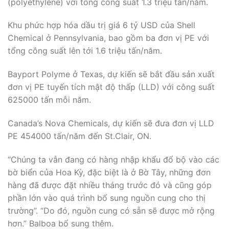
(polyethylene) với tổng công suất 1.3 triệu tấn/năm.
Khu phức hợp hóa dầu trị giá 6 tỷ USD của Shell
Chemical ở Pennsylvania, bao gồm ba đơn vị PE với
tổng công suất lên tới 1.6 triệu tấn/năm.
Bayport Polyme ở Texas, dự kiến sẽ bắt đầu sản xuất
đơn vị PE tuyến tích mật độ thấp (LLD) với công suất
625000 tấn mỗi năm.
Canada’s Nova Chemicals, dự kiến sẽ đưa đơn vị LLD
PE 454000 tấn/năm đến St.Clair, ON.
“Chúng ta vẫn đang có hàng nhập khẩu đổ bộ vào các
bờ biển của Hoa Kỳ, đặc biệt là ở Bờ Tây, những đơn
hàng đã được đặt nhiều tháng trước đó và cũng góp
phần lớn vào quá trình bổ sung nguồn cung cho thị
trường”. “Do đó, nguồn cung có sẵn sẽ được mở rộng
hơn.” Balboa bổ sung thêm.