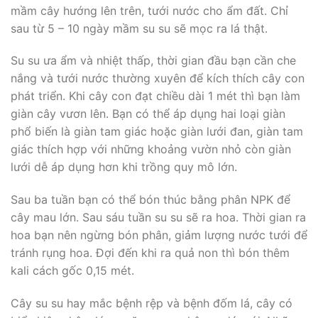
mầm cây hướng lên trên, tưới nước cho ẩm đất. Chỉ
sau từ 5 – 10 ngày mầm su su sẽ mọc ra lá thật.
Su su ưa ẩm và nhiệt thấp, thời gian đầu bạn cần che
nắng và tưới nước thường xuyên để kích thích cây con
phát triển. Khi cây con đạt chiều dài 1 mét thì bạn làm
giàn cây vươn lên. Bạn có thể áp dụng hai loại giàn
phổ biến là giàn tam giác hoặc giàn lưới đan, giàn tam
giác thích hợp với những khoảng vườn nhỏ còn giàn
lưới dễ áp dụng hơn khi trồng quy mô lớn.
Sau ba tuần bạn có thể bón thúc bằng phân NPK để
cây mau lớn. Sau sáu tuần su su sẽ ra hoa. Thời gian ra
hoa bạn nên ngừng bón phân, giảm lượng nước tưới để
tránh rụng hoa. Đợi đến khi ra quả non thì bón thêm
kali cách gốc 0,15 mét.
Cây su su hay mắc bệnh rệp và bệnh đốm lá, cây có