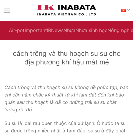
Skip
to
content
Air-pot
Important
IR
News
Nhựa
Nhựa sinh học
Nông nghi
cách trồng và thu hoạch su su cho
địa phương khí hậu mát mẻ
Cách trồng và thu hoạch su su không hề phức tạp, bạn
chỉ cần nắm chắc kỹ thuật từ khi làm đất đến khi bảo
quản sau thu hoạch là đã có những trái su su chất
lượng rồi đó.
Su su là loại rau quen thuộc của xứ lạnh. Ở nước ta su
su được trồng nhiều nhất ở tam đảo, su su ở đây phát