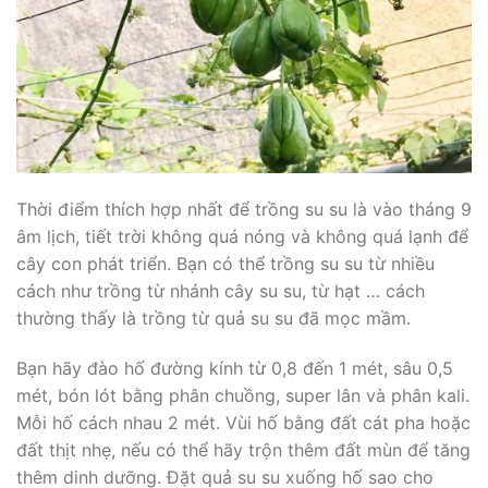
Thời điểm thích hợp nhất để trồng su su là vào tháng 9
âm lịch, tiết trời không quá nóng và không quá lạnh để
cây con phát triển. Bạn có thể trồng su su từ nhiều
cách như trồng từ nhánh cây su su, từ hạt … cách
thường thấy là trồng từ quả su su đã mọc mầm.
Bạn hãy đào hố đường kính từ 0,8 đến 1 mét, sâu 0,5
mét, bón lót bằng phân chuồng, super lân và phân kali.
Mỗi hố cách nhau 2 mét. Vùi hố bằng đất cát pha hoặc
đất thịt nhẹ, nếu có thể hãy trộn thêm đất mùn để tăng
thêm dinh dưỡng. Đặt quả su su xuống hố sao cho