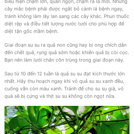
biểu hiện chậm lớn, quăn ngọn, chậm ra lá mới. Những
cây mắc bệnh phải được ngắt bỏ cành lá bệnh ngay,
tránh không làm lây lan sang các cây khác. Phun thuốc
diệt rệp và điều tiết lượng nước tưới cho phù hợp để
diệt tận gốc mầm bệnh.
Giai đoạn su su ra quả non cũng hay bị ong chích dẫn
đến chết quả, rụng quả sớm hoặc khiến quả bị còi cọc.
Bạn nên làm lưới chắn côn trùng trong giai đoạn này.
Sau từ 10 đến 12 tuần là quả su su đạt kích thước lớn
nhất. Hãy thu hoạch ngay khi vỏ quả su su xanh đều,
cuống vẫn còn màu xanh. Tránh để cho su su già, vỏ
quả sẽ bị cứng và thịt su su không còn ngọt nữa.