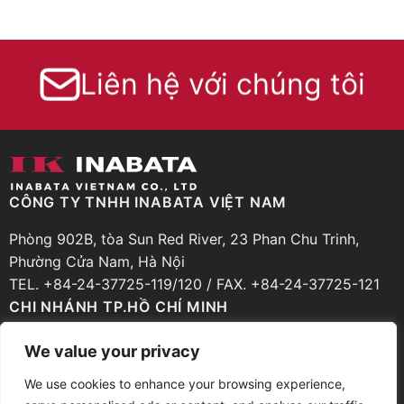
Liên hệ với chúng tôi
CÔNG TY TNHH INABATA VIỆT NAM
Phòng 902B, tòa Sun Red River, 23 Phan Chu Trinh,
Phường Cửa Nam, Hà Nội
TEL. +84-24-37725-119/120 / FAX. +84-24-37725-121
CHI NHÁNH TP.HỒ CHÍ MINH
Phòng 206, Tầng 2, Cao ốc Zen Plaza, 54-56 Nguyễn
We value your privacy
Trãi, Phường Bến Thành, TP.Hồ Chí Minh
We use cookies to enhance your browsing experience,
TEL. +84-28-39251-935 / FAX. +84-28-39251-936