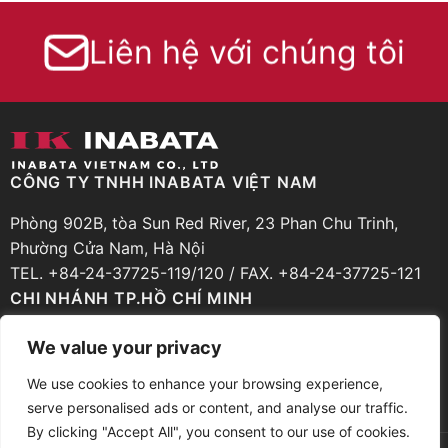
Liên hệ với chúng tôi
CÔNG TY TNHH INABATA VIỆT NAM
Phòng 902B, tòa Sun Red River, 23 Phan Chu Trinh,
Phường Cửa Nam, Hà Nội
TEL. +84-24-37725-119/120 / FAX. +84-24-37725-121
CHI NHÁNH TP.HỒ CHÍ MINH
Phòng 206, Tầng 2, Cao ốc Zen Plaza, 54-56 Nguyễn
We value your privacy
Trãi, Phường Bến Thành, TP.Hồ Chí Minh
We use cookies to enhance your browsing experience,
TEL. +84-28-39251-935 / FAX. +84-28-39251-936
serve personalised ads or content, and analyse our traffic.
By clicking "Accept All", you consent to our use of cookies.