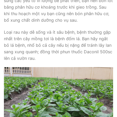
sung các yếu tố vi lượng để phát triển, bạn nên bón lót
bằng phân hữu cơ khoáng trước khi gieo trồng. Sau
khi thu hoạch một vụ bạn cũng nên bón phân hữu cơ,
bổ xung chất dinh dưỡng cho vụ sau.
Loại rau này dễ sống và ít sâu bệnh, bệnh thường gặp
nhất trên cây mồng tơi là bệnh đốm lá. Bạn hãy ngắt
bỏ lá bệnh, nhổ bỏ cả cây nếu bị nặng để tránh lây lan
sang xung quanh; đồng thời phun thuốc Daconil 500sc
lên cả vườn rau.