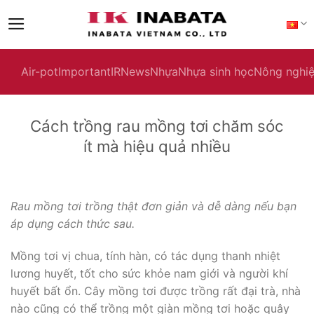
Skip
to
content
Air-pot
Important
IR
News
Nhựa
Nhựa sinh học
Nông nghi
Cách trồng rau mồng tơi chăm sóc
ít mà hiệu quả nhiều
Rau mồng tơi trồng thật đơn giản và dễ dàng nếu bạn
áp dụng cách thức sau.
Mồng tơi vị chua, tính hàn, có tác dụng thanh nhiệt
lương huyết, tốt cho sức khỏe nam giới và người khí
huyết bất ổn. Cây mồng tơi được trồng rất đại trà, nhà
nào cũng có thể trồng một giàn mồng tơi hoặc quây