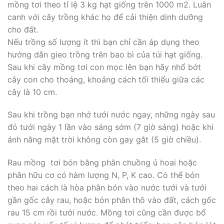
mồng tơi theo tỉ lệ 3 kg hạt giống trên 1000 m2. Luân
canh với cây trồng khác họ để cải thiện dinh dưỡng
cho đất.
Nếu trồng số lượng ít thì bạn chỉ cần áp dụng theo
hướng dẫn gieo trồng trên bao bì của túi hạt giống.
Sau khi cây mồng tơi con mọc lên bạn hãy nhổ bớt
cây con cho thoáng, khoảng cách tối thiểu giữa các
cây là 10 cm.
Sau khi trồng bạn nhớ tưới nước ngay, những ngày sau
đó tưới ngày 1 lần vào sáng sớm (7 giờ sáng) hoặc khi
ánh nắng mặt trời không còn gay gắt (5 giờ chiều).
Rau mồng tơi bón bằng phân chuồng ủ hoai hoặc
phân hữu cơ có hàm lượng N, P, K cao. Có thể bón
theo hai cách là hòa phân bón vào nước tưới và tưới
gần gốc cây rau, hoặc bón phân thô vào đất, cách gốc
rau 15 cm rồi tưới nước. Mồng tơi cũng cần được bổ