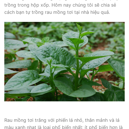
trồng trong hộp xốp. Hôm nay chúng tôi sẽ chia sẻ
cách bạn tự trồng rau mồng tơi tại nhà hiệu quả.
Rau mồng tơi trắng với phiến lá nhỏ, thân mảnh và lá
màu xanh nhạt là loại phổ biến nhất; ít phổ biến hơn là