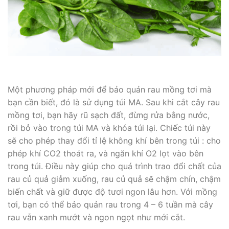
Một phương pháp mới để bảo quản rau mồng tơi mà
bạn cần biết, đó là sử dụng túi MA. Sau khi cắt cây rau
mồng tơi, bạn hãy rũ sạch đất, đừng rửa bằng nước,
rồi bỏ vào trong túi MA và khóa túi lại. Chiếc túi này
sẽ cho phép thay đổi tỉ lệ không khí bên trong túi : cho
phép khí CO2 thoát ra, và ngăn khí O2 lọt vào bên
trong túi. Điều này giúp cho quá trình trao đổi chất của
rau củ quả giảm xuống, rau củ quả sẽ chậm chín, chậm
biến chất và giữ được độ tươi ngon lâu hơn. Với mồng
tơi, bạn có thể bảo quản rau trong 4 – 6 tuần mà cây
rau vẫn xanh mướt và ngon ngọt như mới cắt.