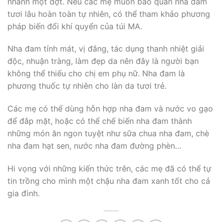
nhánh một đợt. Nếu các mẹ muốn bảo quản nha đam
tươi lâu hoàn toàn tự nhiên, có thể tham khảo phương
pháp biến đổi khí quyển của túi MA.
Nha đam tính mát, vị đắng, tác dụng thanh nhiệt giải
độc, nhuận tràng, làm đẹp da nên đây là người bạn
không thể thiếu cho chị em phụ nữ. Nha đam là
phương thuốc tự nhiên cho làn da tươi trẻ.
Các mẹ có thể dùng hỗn hợp nha đam và nước vo gạo
để đắp mặt, hoặc có thể chế biến nha đam thành
những món ăn ngon tuyệt như sữa chua nha đam, chè
nha đam hạt sen, nước nha đam đường phèn…
Hi vọng với những kiến thức trên, các mẹ đã có thể tự
tin trồng cho mình một chậu nha đam xanh tốt cho cả
gia đình.