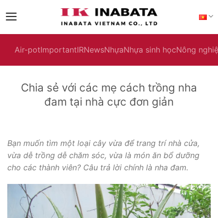
Skip
to
content
Air-pot
Important
IR
News
Nhựa
Nhựa sinh học
Nông nghi
Chia sẻ với các mẹ cách trồng nha
đam tại nhà cực đơn giản
Bạn muốn tìm một loại cây vừa để trang trí nhà cửa,
vừa dễ trồng dễ chăm sóc, vừa là món ăn bổ dưỡng
cho các thành viên? Câu trả lời chính là nha đam.