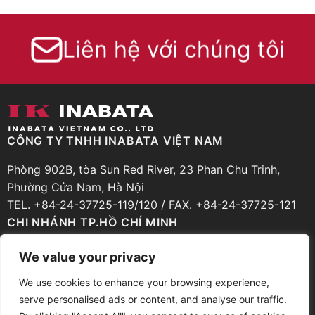
Liên hệ với chúng tôi
CÔNG TY TNHH INABATA VIỆT NAM
Phòng 902B, tòa Sun Red River, 23 Phan Chu Trinh,
Phường Cửa Nam, Hà Nội
TEL. +84-24-37725-119/120 / FAX. +84-24-37725-121
CHI NHÁNH TP.HỒ CHÍ MINH
Phòng 206, Tầng 2, Cao ốc Zen Plaza, 54-56 Nguyễn
We value your privacy
Trãi, Phường Bến Thành, TP.Hồ Chí Minh
We use cookies to enhance your browsing experience,
TEL. +84-28-39251-935 / FAX. +84-28-39251-936
serve personalised ads or content, and analyse our traffic.