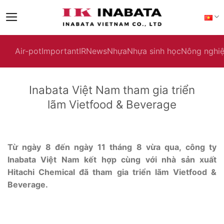
Skip
to
content
Air-pot
Important
IR
News
Nhựa
Nhựa sinh học
Nông nghi
Inabata Việt Nam tham gia triển
lãm Vietfood & Beverage
Từ ngày 8 đến ngày 11 tháng 8 vừa qua, công ty
Inabata Việt Nam kết hợp cùng với nhà sản xuất
Hitachi Chemical đã tham gia triển lãm Vietfood &
Beverage.