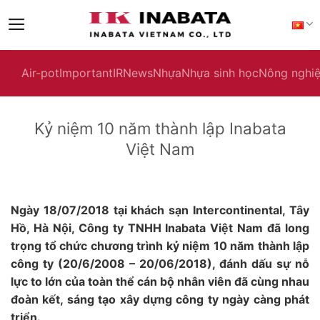
Skip
to
content
Air-pot
Important
IR
News
Nhựa
Nhựa sinh học
Nông nghi
Kỷ niệm 10 năm thành lập Inabata
Việt Nam
Ngày 18/07/2018 tại khách sạn Intercontinental, Tây
Hồ, Hà Nội, Công ty TNHH Inabata Việt Nam đã long
trọng tổ chức chương trình kỷ niệm 10 năm thành lập
công ty (20/6/2008 – 20/06/2018), đánh dấu sự nỗ
lực to lớn của toàn thể cán bộ nhân viên đã cùng nhau
đoàn kết, sáng tạo xây dựng công ty ngày càng phát
triển.