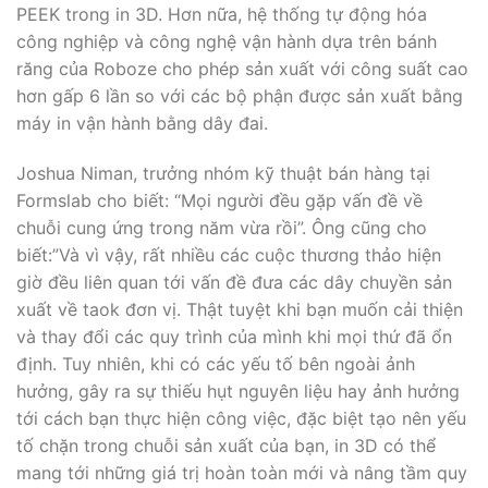
PEEK trong in 3D. Hơn nữa, hệ thống tự động hóa
công nghiệp và công nghệ vận hành dựa trên bánh
răng của Roboze cho phép sản xuất với công suất cao
hơn gấp 6 lần so với các bộ phận được sản xuất bằng
máy in vận hành bằng dây đai.
Joshua Niman, trưởng nhóm kỹ thuật bán hàng tại
Formslab cho biết: “Mọi người đều gặp vấn đề về
chuỗi cung ứng trong năm vừa rồi”. Ông cũng cho
biết:”Và vì vậy, rất nhiều các cuộc thương thảo hiện
giờ đều liên quan tới vấn đề đưa các dây chuyền sản
xuất về taok đơn vị. Thật tuyệt khi bạn muốn cải thiện
và thay đổi các quy trình của mình khi mọi thứ đã ổn
định. Tuy nhiên, khi có các yếu tố bên ngoài ảnh
hưởng, gây ra sự thiếu hụt nguyên liệu hay ảnh hưởng
tới cách bạn thực hiện công việc, đặc biệt tạo nên yếu
tố chặn trong chuỗi sản xuất của bạn, in 3D có thể
mang tới những giá trị hoàn toàn mới và nâng tầm quy