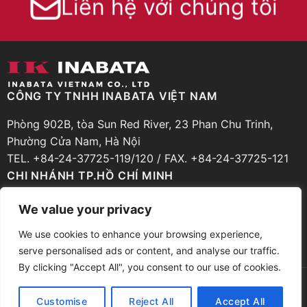
Liên hệ với chúng tôi
CÔNG TY TNHH INABATA VIỆT NAM
Phòng 902B, tòa Sun Red River, 23 Phan Chu Trinh,
Phường Cửa Nam, Hà Nội
TEL. +84-24-37725-119/120 / FAX. +84-24-37725-121
CHI NHÁNH TP.HỒ CHÍ MINH
Phòng 206, Tầng 2, Cao ốc Zen Plaza, 54-56 Nguyễn
We value your privacy
Trãi, Phường Bến Thành, TP.Hồ Chí Minh
We use cookies to enhance your browsing experience,
TEL. +84-28-39251-935 / FAX. +84-28-39251-936
serve personalised ads or content, and analyse our traffic.
By clicking "Accept All", you consent to our use of cookies.
Sơ Đồ Website
Chính Sách Bảo Mật
Điều Khoản Sử Dụng
Customise
Reject All
Accept All
© Copyright Inabata & Co., Ltd. 2018 All rights reserved.